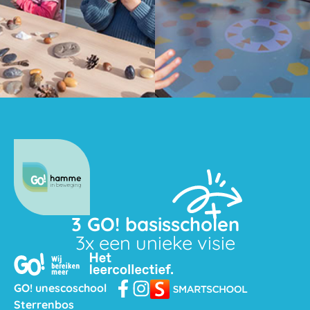
3 GO! basisscholen
3x een unieke visie
GO! unescoschool
Sterrenbos