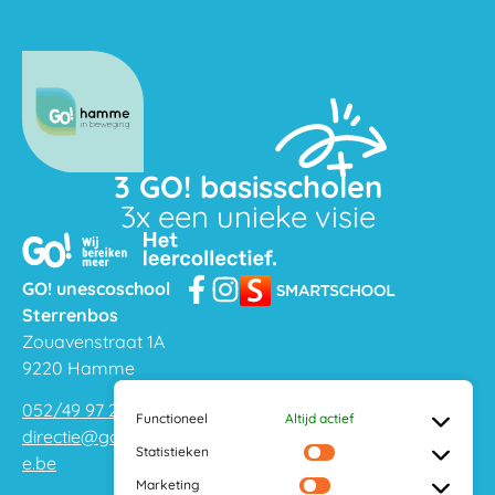
3 GO! basisscholen
3x een unieke visie
GO! unescoschool
Sterrenbos
Zouavenstraat 1A
9220 Hamme
052/49 97 20
Functioneel
Altijd actief
directie@gohamm
Statistieken
e.be
Marketing